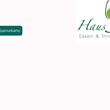
gsangebote
Speisekarte