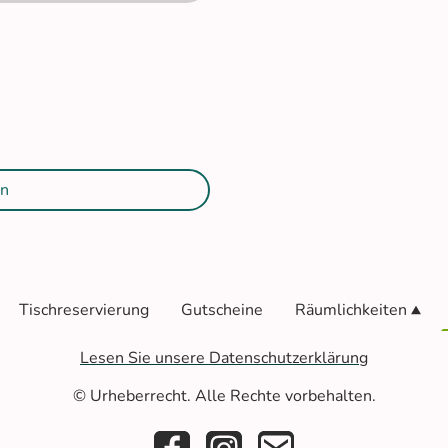
dass diese Daten zum Zweck
ert und verarbeitet werden.
 Einwilligung jederzeit
er
n
Tischreservierung
Gutscheine
Räumlichkeiten
Lesen Sie unsere Datenschutzerklärung
© Urheberrecht. Alle Rechte vorbehalten.