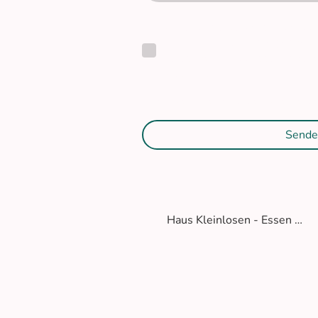
Ich bin damit einverstanden, 
der Kontaktaufnahme gespeich
Mir ist bekannt, dass ich meine
widerrufen kann.
*
* Kennzeichnet erforderliche Feld
Sende
Haus Kleinlosen - Essen & Trinken in Krefeld