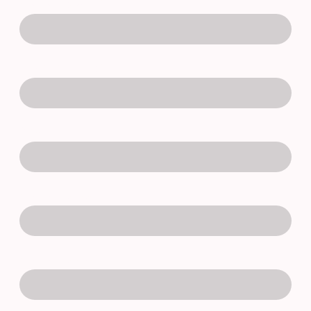
Veranstaltungsdatum
*
Art der Veranstaltung
*
Personenzahl
*
Veranstaltungsbeginn
*
Veranstaltungsende
*